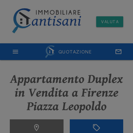
VALUTA
menu
QUOTAZIONE
email
Appartamento Duplex
in Vendita a Firenze
Piazza Leopoldo
location_on
sell