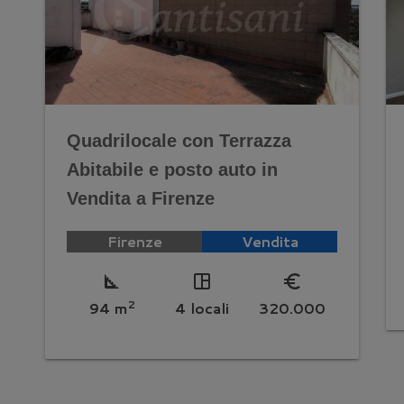
Quadrilocale con Terrazza
Abitabile e posto auto in
Vendita a Firenze
Firenze
Vendita
square_foot
space_dashboard
euro_symbol
2
94 m
4 locali
320.000