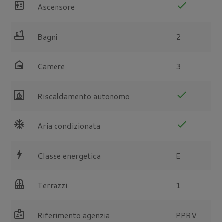
elevator
check
Ascensore
bathtub
Bagni
2
night_shelter
Camere
3
fireplace
check
Riscaldamento autonomo
ac_unit
check
Aria condizionata
bolt
Classe energetica
E
balcony
Terrazzi
1
badge
Riferimento agenzia
PPRV