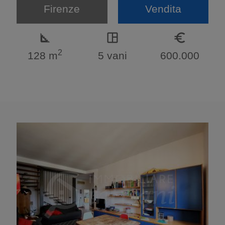
Firenze
Vendita
square_foot
space_dashboard
euro_symbol
2
128 m
5 vani
600.000