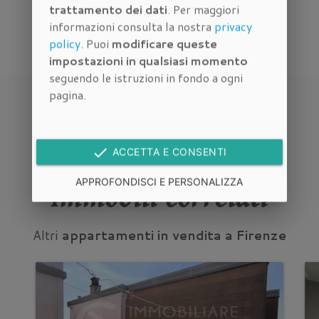
trattamento dei dati
. Per maggiori
informazioni consulta la nostra
privacy
RICHIEDI INFORMAZIONI
policy
. Puoi
modificare queste
impostazioni in qualsiasi momento
seguendo le istruzioni in fondo a ogni
pagina.
done
ACCETTA E CONSENTI
APPROFONDISCI E PERSONALIZZA
Immobili correlati
Altri
appartamenti in vendita a Firenze