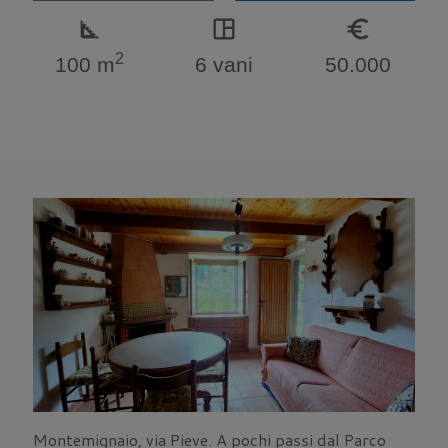
square_foot
space_dashboard
euro_symbol
2
100 m
6 vani
50.000
Montemignaio, via Pieve. A pochi passi dal Parco