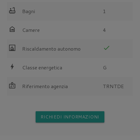
bathtub
Bagni
1
night_shelter
Camere
4
fireplace
check
Riscaldamento autonomo
bolt
Classe energetica
G
badge
Riferimento agenzia
TRNTDE
RICHIEDI INFORMAZIONI