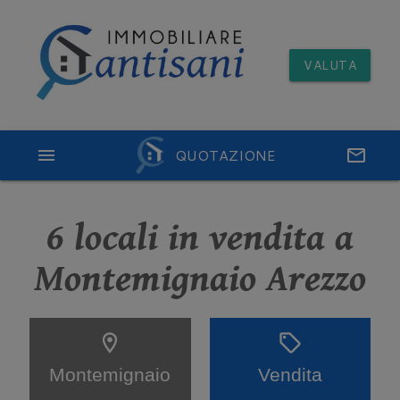
VALUTA
menu
QUOTAZIONE
email
6 locali in vendita a
Montemignaio Arezzo
location_on
sell
Montemignaio
Vendita