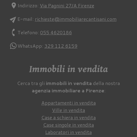
location_on
Indirizzo:
Via Pagnini 27/A Firenze
send
E-mail:
richieste@immobiliarecantisani.com
phone
Telefono:
055 4620186
WhatsApp:
329 112 6159
Immobili in vendita
Cerca tra gli
immobili in vendita
della nostra
agenzia immobiliare a Firenze
:
Appartamenti in vendita
Ville in vendita
Case a schiera in vendita
Case singole in vendita
Laboratori in vendita