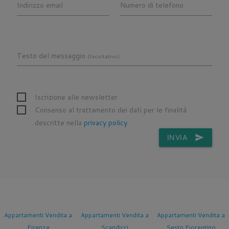
Indirizzo email
Numero di telefono
Testo del messaggio
(facoltativo)
Iscrizione alle newsletter
Consenso al trattamento dei dati per le finalità
descritte nella
privacy policy
.
INVIA
send
Appartamenti Vendita a
Appartamenti Vendita a
Appartamenti Vendita a
Firenze
Scandicci
Sesto Fiorentino