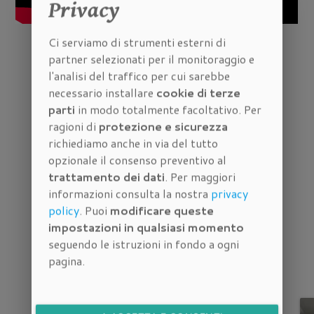
Privacy
Ci serviamo di strumenti esterni di
partner selezionati per il monitoraggio e
RICHIEDI INFORMAZIONI
l'analisi del traffico per cui sarebbe
necessario installare
cookie di terze
parti
in modo totalmente facoltativo. Per
ragioni di
protezione e sicurezza
richiediamo anche in via del tutto
opzionale il consenso preventivo al
trattamento dei dati
. Per maggiori
informazioni consulta la nostra
privacy
policy
. Puoi
modificare queste
Immobili correlati
impostazioni in qualsiasi momento
seguendo le istruzioni in fondo a ogni
pagina.
Altri
appartamenti in vendita a Firenze