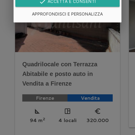
done
ACCETTA E CONSENTI
APPROFONDISCI E PERSONALIZZA
Quadrilocale con Terrazza
Abitabile e posto auto in
Vendita a Firenze
Firenze
Vendita
square_foot
space_dashboard
euro_symbol
2
94 m
4 locali
320.000