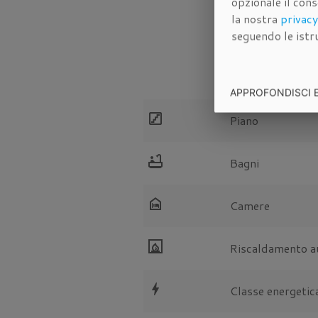
opzionale il con
la nostra
privacy
seguendo le istru
Caratterist
APPROFONDISCI 
stairs
Piano
bathtub
Bagni
night_shelter
Camere
fireplace
Riscaldamento 
bolt
Classe energetic