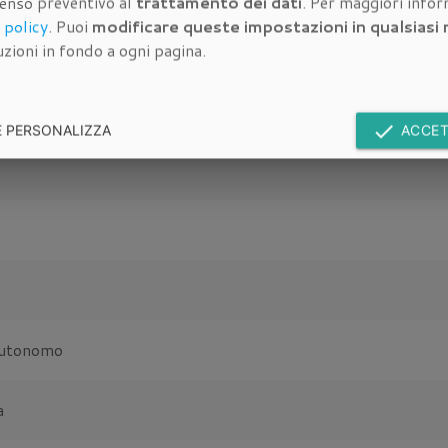
senso preventivo al
trattamento dei dati
. Per maggiori info
Dettagli dell'Immobile
 policy
. Puoi
modificare queste impostazioni in qualsias
zioni in fondo a ogni pagina.
iche
appartamento in vendita a San
done
E PERSONALIZZA
ACCET
autonomo
a