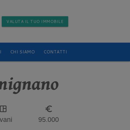
VALUTA
IL TUO IMMOBILE
I
CHI SIAMO
CONTATTI
imignano
pace_dashboard
euro_symbol
 vani
95.000