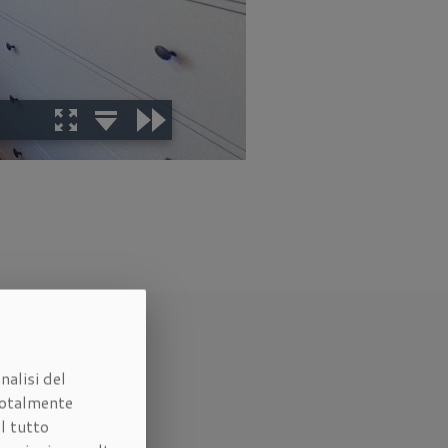
nalisi del
otalmente
l tutto