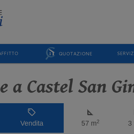
QUOTAZIONE
AFFITTO
SERVIZ
le a Castel San G
sell
square_foot
s
2
Vendita
57 m
3