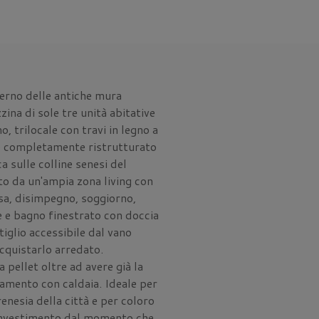
terno delle antiche mura
zina di sole tre unità abitative
 trilocale con travi in legno a
o completamente ristrutturato
 sulle colline senesi del
to da un'ampia zona living con
sa, disimpegno, soggiorno,
 e bagno finestrato con doccia
tiglio accessibile dal vano
acquistarlo arredato.
pellet oltre ad avere già la
damento con caldaia. Ideale per
enesia della città e per coloro
 investimento dal momento che