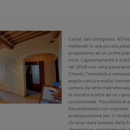
Castel San Gimignano. All'in
medievali in una piccola palaz
proponiamo ad un primo piano,
vista. L'appartamento è stat
nel 2008 con vista panoramica
Chianti; l'immobile è compos
angolo cottura molto lumino
camera da letto matrimoniale
in muratura oltre ad un ripos
condominiale. Possibilità di 
Riscaldamento con impianto a 
predisposizione per il riscal
chi ama stare lontano dalla fr
che vogliono acquistare per