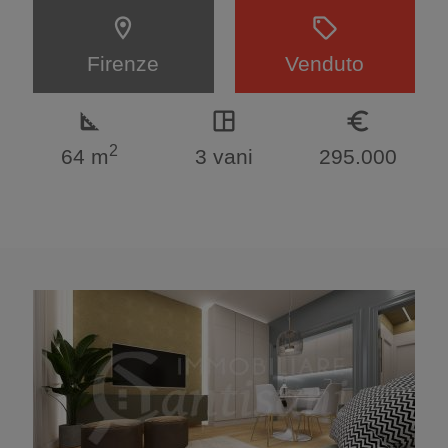
location_on
sell
Firenze
Venduto
square_foot
space_dashboard
euro_symbol
2
64 m
3 vani
295.000