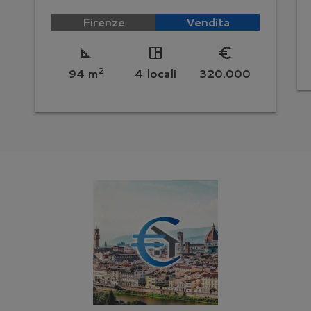
Firenze
Vendita
square_foot
space_dashboard
euro_symbol
2
94 m
4 locali
320.000