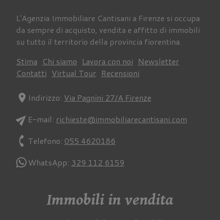
L'Agenzia Immobiliare Cantisani a Firenze si occupa
da sempre di acquisto, vendita e affitto di immobili
su tutto il territorio della provincia fiorentina.
Stima
Chi siamo
Lavora con noi
Newsletter
Contatti
Virtual Tour
Recensioni
location_on
Indirizzo:
Via Pagnini 27/A Firenze
send
E-mail:
richieste@immobiliarecantisani.com
phone
Telefono:
055 4620186
WhatsApp:
329 112 6159
Immobili in vendita