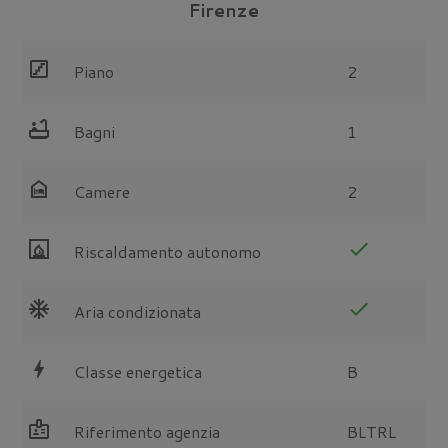
Firenze
stairs
Piano
2
bathtub
Bagni
1
night_shelter
Camere
2
fireplace
check
Riscaldamento autonomo
ac_unit
check
Aria condizionata
bolt
Classe energetica
B
badge
Riferimento agenzia
BLTRL