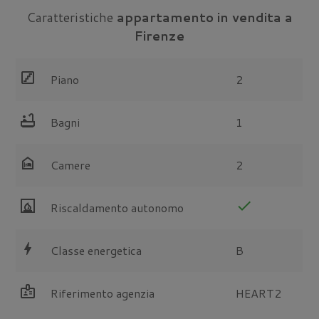
Caratteristiche
appartamento in vendita a
Firenze
stairs
Piano
2
bathtub
Bagni
1
night_shelter
Camere
2
fireplace
check
Riscaldamento autonomo
bolt
Classe energetica
B
badge
Riferimento agenzia
HEART2