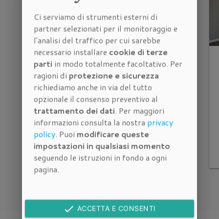
Ci serviamo di strumenti esterni di
partner selezionati per il monitoraggio e
l'analisi del traffico per cui sarebbe
necessario installare
cookie di terze
parti
in modo totalmente facoltativo. Per
Quadrilocale con Terrazza
ragioni di
protezione e sicurezza
Abitabile e posto auto in
richiediamo anche in via del tutto
Vendita a Firenze
opzionale il consenso preventivo al
trattamento dei dati
. Per maggiori
Firenze
Vendita
informazioni consulta la nostra
privacy
policy
. Puoi
modificare queste
square_foot
space_dashboard
euro_symbol
impostazioni in qualsiasi momento
2
94 m
4 locali
320.000
seguendo le istruzioni in fondo a ogni
pagina.
done
ACCETTA E CONSENTI