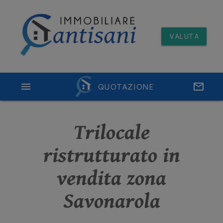
VALUTA
menu
QUOTAZIONE
email
Trilocale
ristrutturato in
vendita zona
Savonarola