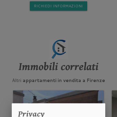
RICHIEDI INFORMAZIONI
Immobili correlati
Altri
appartamenti in vendita a Firenze
Privacy