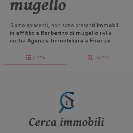
mugello
Siamo spiacenti, non sono presenti
immobili
in affitto a Barberino di mugello
nella
nostra
Agenzia Immobiliare a Firenze
.
apps
map
LISTA
MAPPA
Cerca immobili