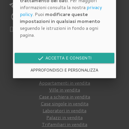
trattamento dei dati
. Per maggiori
send
E-mail:
richieste@immobiliarecantisani.com
informazioni consulta la nostra
privacy
policy
. Puoi
modificare queste
phone
Telefono:
055 4620186
impostazioni in qualsiasi momento
seguendo le istruzioni in fondo a ogni
WhatsApp:
329 112 6159
pagina.
Immobili in vendita
done
ACCETTA E CONSENTI
Cerca tra gli
immobili in vendita
della nostra
APPROFONDISCI E PERSONALIZZA
agenzia immobiliare a Firenze
:
Appartamenti in vendita
Ville in vendita
Case a schiera in vendita
Case singole in vendita
Laboratori in vendita
Palazzi in vendita
Trifamiliari in vendita