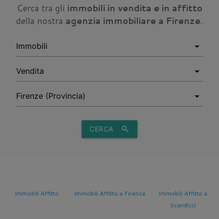
Cerca tra gli
immobili in vendita e in affitto
della nostra
agenzia immobiliare a Firenze
.
CERCA
search
o
Immobili Affitto
Immobili Affitto a Firenze
Immobili Affitto a
Scandicci