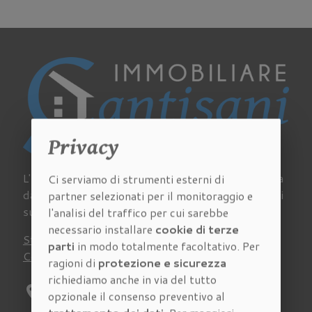
Privacy
L'Agenzia Immobiliare Cantisani a Firenze si occupa
Ci serviamo di strumenti esterni di
da sempre di acquisto, vendita e affitto di immobili
partner selezionati per il monitoraggio e
su tutto il territorio della provincia fiorentina.
l'analisi del traffico per cui sarebbe
necessario installare
cookie di terze
Stima
Chi siamo
Lavora con noi
Newsletter
parti
in modo totalmente facoltativo. Per
Contatti
Virtual Tour
Recensioni
ragioni di
protezione e sicurezza
richiediamo anche in via del tutto
location_on
Indirizzo:
Via Pagnini 27/A Firenze
opzionale il consenso preventivo al