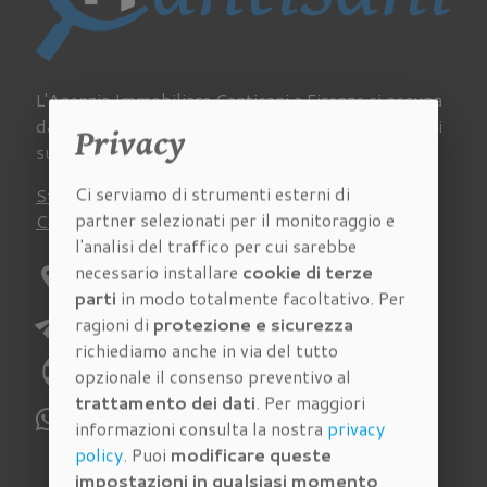
L'Agenzia Immobiliare Cantisani a Firenze si occupa
da sempre di acquisto, vendita e affitto di immobili
Privacy
su tutto il territorio della provincia fiorentina.
Ci serviamo di strumenti esterni di
Stima
Chi siamo
Lavora con noi
Newsletter
partner selezionati per il monitoraggio e
Contatti
Virtual Tour
Recensioni
l'analisi del traffico per cui sarebbe
necessario installare
cookie di terze
location_on
Indirizzo:
Via Pagnini 27/A Firenze
parti
in modo totalmente facoltativo. Per
send
E-mail:
richieste@immobiliarecantisani.com
ragioni di
protezione e sicurezza
richiediamo anche in via del tutto
phone
Telefono:
055 4620186
opzionale il consenso preventivo al
trattamento dei dati
. Per maggiori
WhatsApp:
329 112 6159
informazioni consulta la nostra
privacy
policy
. Puoi
modificare queste
impostazioni in qualsiasi momento