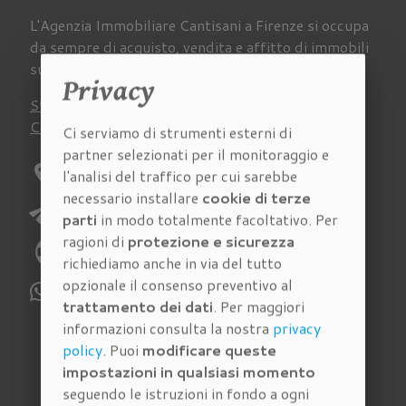
L'Agenzia Immobiliare Cantisani a Firenze si occupa
da sempre di acquisto, vendita e affitto di immobili
su tutto il territorio della provincia fiorentina.
Privacy
Stima
Chi siamo
Lavora con noi
Newsletter
Contatti
Virtual Tour
Recensioni
Ci serviamo di strumenti esterni di
partner selezionati per il monitoraggio e
location_on
Indirizzo:
Via Pagnini 27/A Firenze
l'analisi del traffico per cui sarebbe
necessario installare
cookie di terze
send
E-mail:
richieste@immobiliarecantisani.com
parti
in modo totalmente facoltativo. Per
ragioni di
protezione e sicurezza
phone
Telefono:
055 4620186
richiediamo anche in via del tutto
opzionale il consenso preventivo al
WhatsApp:
329 112 6159
trattamento dei dati
. Per maggiori
informazioni consulta la nostra
privacy
policy
. Puoi
modificare queste
Immobili in vendita
impostazioni in qualsiasi momento
seguendo le istruzioni in fondo a ogni
Cerca tra gli
immobili in vendita
della nostra