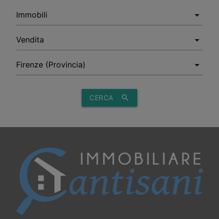
CERCA
search