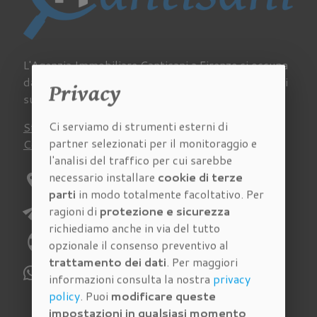
L'Agenzia Immobiliare Cantisani a Firenze si occupa
da sempre di acquisto, vendita e affitto di immobili
Privacy
su tutto il territorio della provincia fiorentina.
Ci serviamo di strumenti esterni di
Stima
Chi siamo
Lavora con noi
Newsletter
partner selezionati per il monitoraggio e
Contatti
Virtual Tour
Recensioni
l'analisi del traffico per cui sarebbe
necessario installare
cookie di terze
location_on
Indirizzo:
Via Pagnini 27/A Firenze
parti
in modo totalmente facoltativo. Per
send
E-mail:
richieste@immobiliarecantisani.com
ragioni di
protezione e sicurezza
richiediamo anche in via del tutto
phone
Telefono:
055 4620186
opzionale il consenso preventivo al
trattamento dei dati
. Per maggiori
WhatsApp:
329 112 6159
informazioni consulta la nostra
privacy
policy
. Puoi
modificare queste
impostazioni in qualsiasi momento