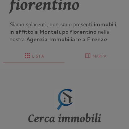
fiorentino
Siamo spiacenti, non sono presenti
immobili
in affitto a Montelupo fiorentino
nella
nostra
Agenzia Immobiliare a Firenze
.
apps
map
LISTA
MAPPA
Cerca immobili