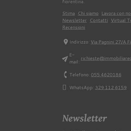
fiorentina.
Stima
Chi siamo
Lavora con no
Newsletter
Contatti
Virtual T
Recensioni
location_on
Indirizzo:
Via Pagnini 27/A F
E-
send
richieste@immobiliare
mail:
phone
Telefono:
055 4620186
WhatsApp:
329 112 6159
Newsletter