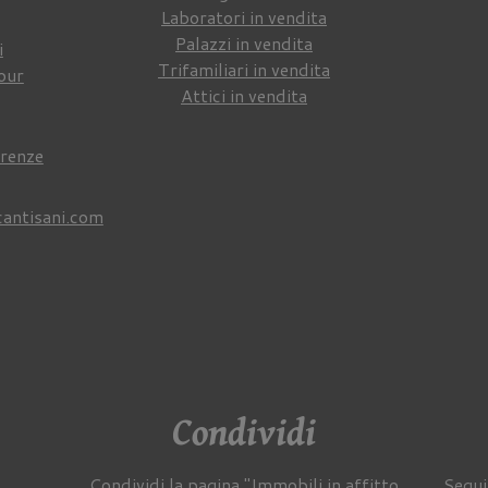
Laboratori in vendita
Palazzi in vendita
i
Trifamiliari in vendita
our
Attici in vendita
irenze
cantisani.com
Condividi
Condividi la pagina "Immobili in affitto
Segui