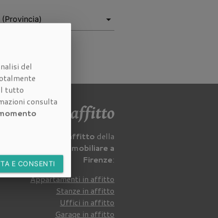
nalisi del
otalmente
l tutto
rmazioni consulta
mobili in affitto
i momento
tra gli
immobili in affitto
della
nostra
agenzia immobiliare a
Firenze
:
TA E CONSENTI
Appartamenti in affitto
Stanze in affitto
Uffici in affitto
Garage in affitto