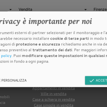
rivacy
è importante per noi
search
CERCA
rumenti esterni di partner selezionati per il monitoraggio e l'a
 sarebbe necessario installare
cookie di terze parti
in modo t
ragioni di
protezione e sicurezza
richiediamo anche in via de
senso preventivo al
trattamento dei dati
. Per maggiori info
Immobili in vendita
Im
 policy
. Puoi
modificare queste impostazioni in qualsias
zioni in fondo a ogni pagina.
Cerca tra gli
immobili in vendita
della
Cerca 
nostra
agenzia immobiliare a
Firenze
:
done
E PERSONALIZZA
ACCET
 a
Appartamenti in vendita
Ville in vendita
mobili
Case a schiera in vendita
ncia
Case singole in vendita