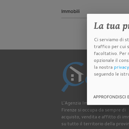
La tua
p
Ci serviamo di st
traffico per cui
facoltativo. Per 
opzionale il con
la nostra
privacy
seguendo le istru
APPROFONDISCI 
L'Agenzia Immobiliare Cantisani
Firenze si occupa da sempre di
acquisto, vendita e affitto di im
su tutto il territorio della provi