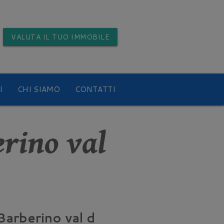
VALUTA
IL TUO IMMOBILE
I
CHI SIAMO
CONTATTI
erino val
 Barberino val d