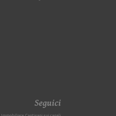
Seguici
 Immobiliare Cantisani sui canali