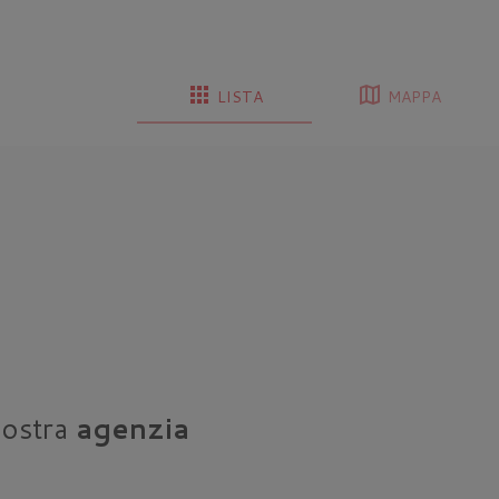
apps
map
LISTA
MAPPA
nostra
agenzia