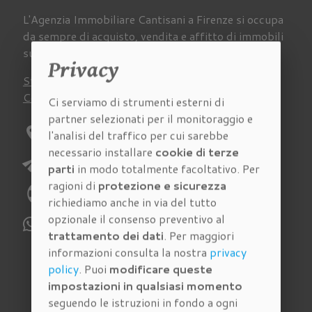
L'Agenzia Immobiliare Cantisani a Firenze si occupa
da sempre di acquisto, vendita e affitto di immobili
su tutto il territorio della provincia fiorentina.
Privacy
Stima
Chi siamo
Lavora con noi
Newsletter
Contatti
Virtual Tour
Recensioni
Ci serviamo di strumenti esterni di
partner selezionati per il monitoraggio e
location_on
Indirizzo:
Via Pagnini 27/A Firenze
l'analisi del traffico per cui sarebbe
necessario installare
cookie di terze
send
E-mail:
richieste@immobiliarecantisani.com
parti
in modo totalmente facoltativo. Per
ragioni di
protezione e sicurezza
phone
Telefono:
055 4620186
richiediamo anche in via del tutto
opzionale il consenso preventivo al
WhatsApp:
329 112 6159
trattamento dei dati
. Per maggiori
informazioni consulta la nostra
privacy
policy
. Puoi
modificare queste
Immobili in vendita
impostazioni in qualsiasi momento
seguendo le istruzioni in fondo a ogni
Cerca tra gli
immobili in vendita
della nostra