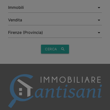
CERCA
search