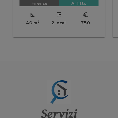
Firenze
Affitto
square_foot
space_dashboard
euro_symbol
2
40 m
2 locali
750
Servizi