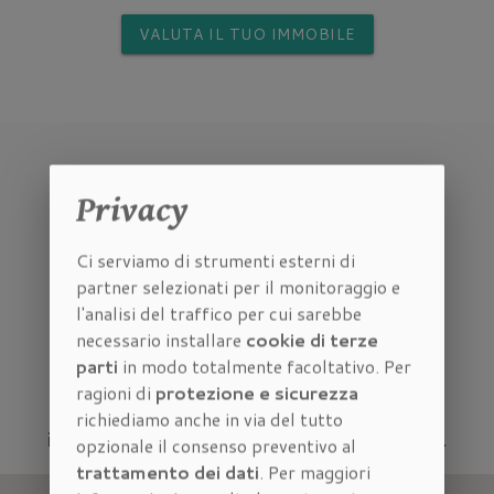
VALUTA IL TUO IMMOBILE
Privacy
Ci serviamo di strumenti esterni di
partner selezionati per il monitoraggio e
l'analisi del traffico per cui sarebbe
Dove siamo
necessario installare
cookie di terze
parti
in modo totalmente facoltativo. Per
ragioni di
protezione e sicurezza
Vieni a trovarci nella nostra
agenzia
richiediamo anche in via del tutto
immobiliare vicino Piazza Della Vittoria
.
opzionale il consenso preventivo al
trattamento dei dati
. Per maggiori