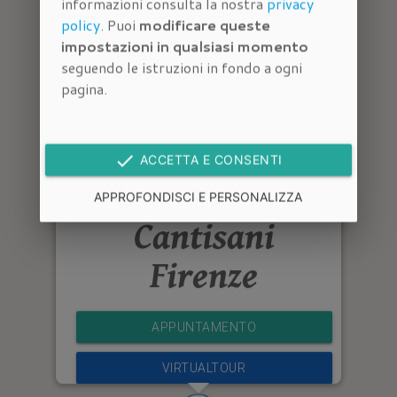
informazioni consulta la nostra
privacy
policy
. Puoi
modificare queste
impostazioni in qualsiasi momento
seguendo le istruzioni in fondo a ogni
pagina.
done
ACCETTA E CONSENTI
Immobiliare
APPROFONDISCI E PERSONALIZZA
Cantisani
Firenze
APPUNTAMENTO
VIRTUALTOUR