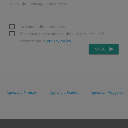
Testo del messaggio
(facoltativo)
Iscrizione alle newsletter
Consenso al trattamento dei dati per le finalità
descritte nella
privacy policy
.
INVIA
send
Agenzia a Firenze
Agenzia a Statuto
Agenzia a Poggetto