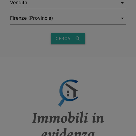
CERCA
search
Immobili in
evidenza