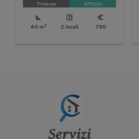
Firenze
Affitto
square_foot
space_dashboard
euro_symbol
2
40 m
2 locali
750
Servizi