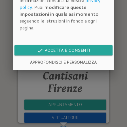
informazioni consulta la nostra
privacy
policy
. Puoi
modificare queste
impostazioni in qualsiasi momento
seguendo le istruzioni in fondo a ogni
pagina.
done
ACCETTA E CONSENTI
Immobiliare
APPROFONDISCI E PERSONALIZZA
Cantisani
Firenze
APPUNTAMENTO
VIRTUALTOUR