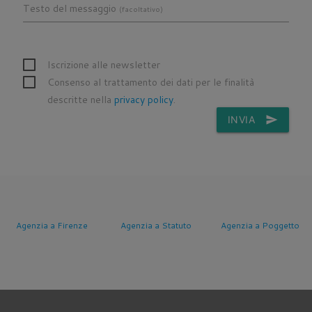
Testo del messaggio
(facoltativo)
Iscrizione alle newsletter
Consenso al trattamento dei dati per le finalità
descritte nella
privacy policy
.
INVIA
send
Agenzia a Firenze
Agenzia a Statuto
Agenzia a Poggetto