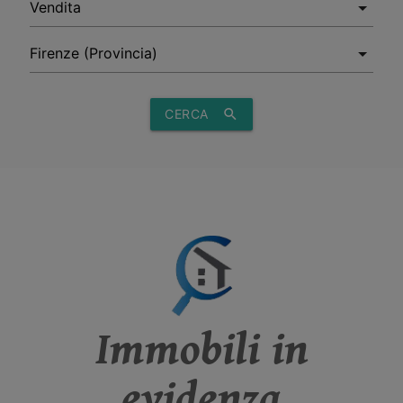
CERCA
search
Immobili in
evidenza