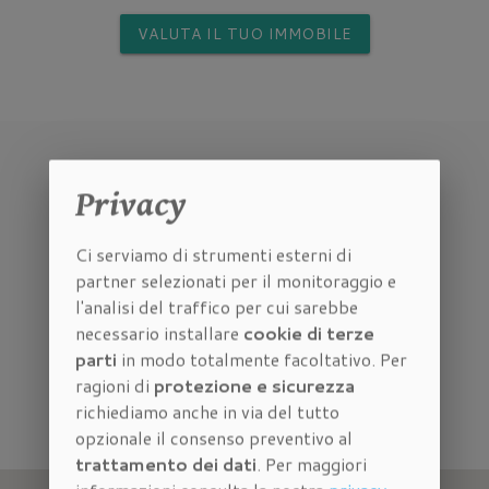
VALUTA IL TUO IMMOBILE
Privacy
Ci serviamo di strumenti esterni di
partner selezionati per il monitoraggio e
l'analisi del traffico per cui sarebbe
Dove siamo
necessario installare
cookie di terze
parti
in modo totalmente facoltativo. Per
ragioni di
protezione e sicurezza
Vieni a trovarci nella nostra
agenzia
richiediamo anche in via del tutto
immobiliare vicino Careggi
.
opzionale il consenso preventivo al
trattamento dei dati
. Per maggiori