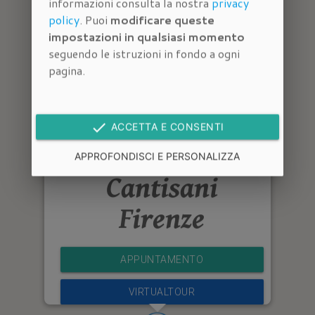
informazioni consulta la nostra
privacy
policy
. Puoi
modificare queste
impostazioni in qualsiasi momento
seguendo le istruzioni in fondo a ogni
pagina.
done
ACCETTA E CONSENTI
Immobiliare
APPROFONDISCI E PERSONALIZZA
Cantisani
Firenze
APPUNTAMENTO
VIRTUALTOUR