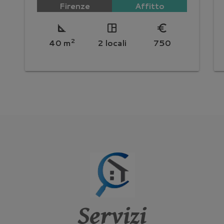
Firenze
Affitto
square_foot
space_dashboard
euro_symbol
2
40 m
2 locali
750
Servizi