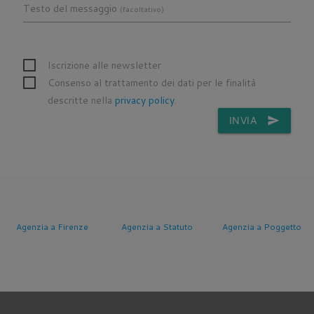
Testo del messaggio
(facoltativo)
Iscrizione alle newsletter
Consenso al trattamento dei dati per le finalità
descritte nella
privacy policy
.
INVIA
send
Agenzia a Firenze
Agenzia a Statuto
Agenzia a Poggetto