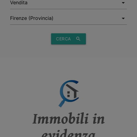
CERCA
search
Immobili in
evidenza