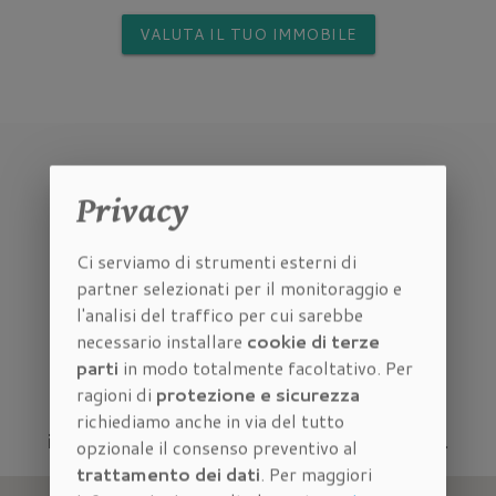
VALUTA IL TUO IMMOBILE
Privacy
Ci serviamo di strumenti esterni di
partner selezionati per il monitoraggio e
l'analisi del traffico per cui sarebbe
Dove siamo
necessario installare
cookie di terze
parti
in modo totalmente facoltativo. Per
ragioni di
protezione e sicurezza
Vieni a trovarci nella nostra
agenzia
richiediamo anche in via del tutto
immobiliare vicino Piazza Della Vittoria
.
opzionale il consenso preventivo al
trattamento dei dati
. Per maggiori