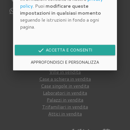
policy
. Puoi
modificare queste
WhatsApp:
329 112 6159
impostazioni in qualsiasi momento
seguendo le istruzioni in fondo a ogni
pagina.
Immobili in vendita
Cerca tra gli
immobili in vendita
della nostra
done
ACCETTA E CONSENTI
agenzia immobiliare a Firenze
:
APPROFONDISCI E PERSONALIZZA
Appartamenti in vendita
Ville in vendita
Case a schiera in vendita
Case singole in vendita
Laboratori in vendita
Palazzi in vendita
Trifamiliari in vendita
Attici in vendita