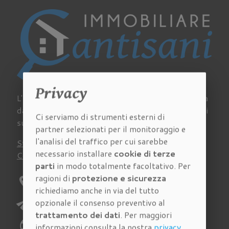
Privacy
L'Agenzia Immobiliare Cantisani a Firenze si occupa
da sempre di acquisto, vendita e affitto di immobili
Ci serviamo di strumenti esterni di
su tutto il territorio della provincia fiorentina.
partner selezionati per il monitoraggio e
l'analisi del traffico per cui sarebbe
Stima
Chi siamo
Lavora con noi
Newsletter
necessario installare
cookie di terze
Contatti
Virtual Tour
Recensioni
parti
in modo totalmente facoltativo. Per
ragioni di
protezione e sicurezza
location_on
Indirizzo:
Via Pagnini 27/A Firenze
richiediamo anche in via del tutto
send
opzionale il consenso preventivo al
E-mail:
richieste@immobiliarecantisani.com
trattamento dei dati
. Per maggiori
phone
Telefono:
055 4620186
informazioni consulta la nostra
privacy