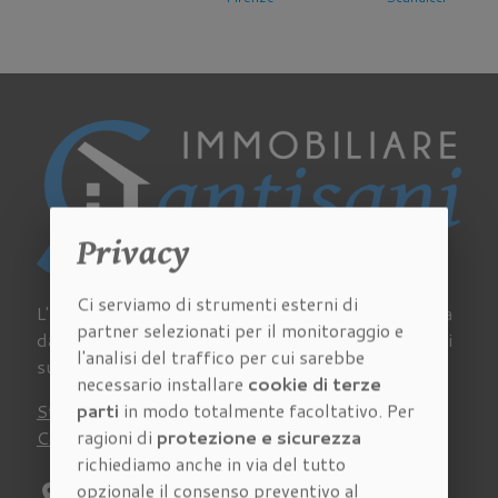
Privacy
Ci serviamo di strumenti esterni di
L'Agenzia Immobiliare Cantisani a Firenze si occupa
partner selezionati per il monitoraggio e
da sempre di acquisto, vendita e affitto di immobili
l'analisi del traffico per cui sarebbe
su tutto il territorio della provincia fiorentina.
necessario installare
cookie di terze
parti
in modo totalmente facoltativo. Per
Stima
Chi siamo
Lavora con noi
Newsletter
ragioni di
protezione e sicurezza
Contatti
Virtual Tour
Recensioni
richiediamo anche in via del tutto
opzionale il consenso preventivo al
location_on
Indirizzo:
Via Pagnini 27/A Firenze