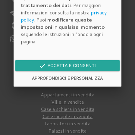
trattamento dei dati
. Per maggiori
send
E-mail:
richieste@immobiliarecantisani.com
informazioni consulta la nostra
privacy
policy
. Puoi
modificare queste
phone
Telefono:
055 4620186
impostazioni in qualsiasi momento
seguendo le istruzioni in fondo a ogni
WhatsApp:
329 112 6159
pagina.
Immobili in vendita
done
ACCETTA E CONSENTI
Cerca tra gli
immobili in vendita
della nostra
APPROFONDISCI E PERSONALIZZA
agenzia immobiliare a Firenze
:
Appartamenti in vendita
Ville in vendita
Case a schiera in vendita
Case singole in vendita
Laboratori in vendita
Palazzi in vendita