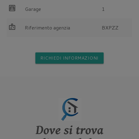
garage
Garage
1
badge
Riferimento agenzia
BXPZZ
RICHIEDI INFORMAZIONI
Dove si trova