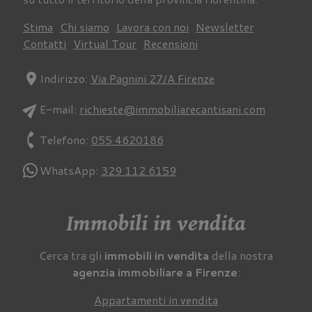
Stima
Chi siamo
Lavora con noi
Newsletter
Contatti
Virtual Tour
Recensioni
location_on
Indirizzo:
Via Pagnini 27/A Firenze
send
E-mail:
richieste@immobiliarecantisani.com
phone
Telefono:
055 4620186
WhatsApp:
329 112 6159
Immobili in vendita
Cerca tra gli
immobili in vendita
della nostra
agenzia immobiliare a Firenze
:
Appartamenti in vendita