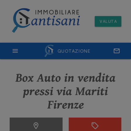
VALUTA
menu
QUOTAZIONE
email
Box Auto in vendita
pressi via Mariti
Firenze
location_on
sell