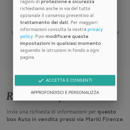
ragioni di
protezione e sicurezza
richiediamo anche in via del tutto
Immobiliare
opzionale il consenso preventivo al
trattamento dei dati
. Per maggiori
informazioni consulta la nostra
privacy
Vuoi vendere casa? Scopri subito quanto vale!
policy
. Puoi
modificare queste
impostazioni in qualsiasi momento
VALUTA IL TUO IMMOBILE
seguendo le istruzioni in fondo a ogni
pagina.
done
ACCETTA E CONSENTI
Richiedi informazioni
APPROFONDISCI E PERSONALIZZA
Invia una richiesta di informazioni per
questo
box Auto in vendita pressi via Mariti Firenze