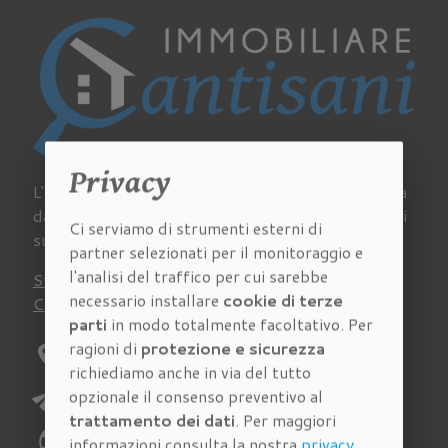
Privacy
L'Agenzia Immobiliare Cantisani a Firenze si occupa
da sempre di acquisto, vendita e affitto di immobili
Ci serviamo di strumenti esterni di
su tutto il territorio della provincia fiorentina.
partner selezionati per il monitoraggio e
l'analisi del traffico per cui sarebbe
Stima
Chi siamo
Lavora con noi
Newsletter
necessario installare
cookie di terze
Contatti
Virtual Tour
Recensioni
parti
in modo totalmente facoltativo. Per
ragioni di
protezione e sicurezza
location_on
Indirizzo:
Via Pagnini 27/A Firenze
richiediamo anche in via del tutto
send
opzionale il consenso preventivo al
E-mail:
richieste@immobiliarecantisani.com
trattamento dei dati
. Per maggiori
phone
Telefono:
055 4620186
informazioni consulta la nostra
privacy