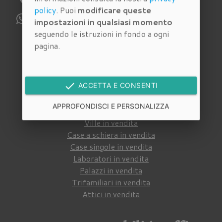
policy
. Puoi
modificare queste
WhatsApp:
329 112 6159
impostazioni in qualsiasi momento
seguendo le istruzioni in fondo a ogni
pagina.
Immobili in vendita
Cerca tra gli
immobili in vendita
della nostra
done
ACCETTA E CONSENTI
agenzia immobiliare a Firenze
:
APPROFONDISCI E PERSONALIZZA
Appartamenti in vendita
Ville in vendita
Case a schiera in vendita
Case singole in vendita
Laboratori in vendita
Palazzi in vendita
Trifamiliari in vendita
Attici in vendita