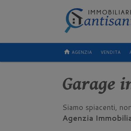
home
AGENZIA
VENDITA
Garage i
Siamo spiacenti, no
Agenzia Immobilia