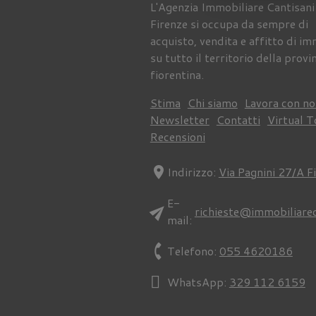
L'Agenzia Immobiliare Cantisani
Firenze si occupa da sempre di
acquisto, vendita e affitto di im
su tutto il territorio della provi
fiorentina.
Stima
Chi siamo
Lavora con no
Newsletter
Contatti
Virtual T
Recensioni
location_on
Indirizzo:
Via Pagnini 27/A F
E-
send
richieste@immobiliare
mail:
phone
Telefono:
055 4620186
WhatsApp:
329 112 6159