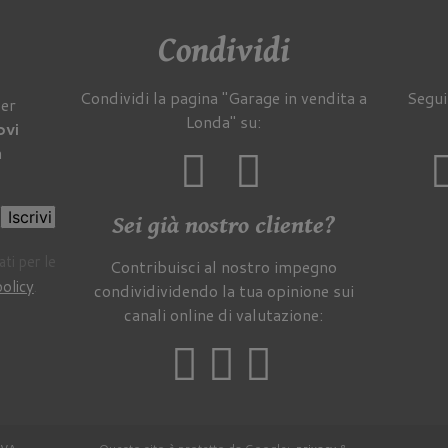
Condividi
Condividi la pagina "Garage in vendita a
Segui
per
Londa" su:
ovi
a
Iscrivi
Sei già nostro cliente?
ti per le
Contribuisci al nostro impegno
policy
.
condividividendo la tua opinione sui
canali online di valutazione: