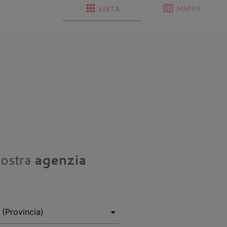
apps
map
LISTA
MAPPA
nostra
agenzia