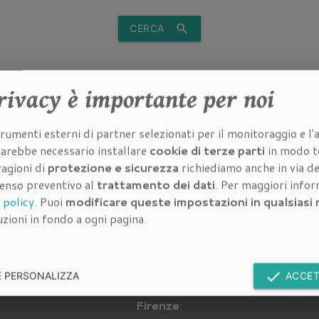
search
CERCA
rivacy
è importante per noi
 a Sesto
Garage Vendita a Empoli
Garage Vendita a Campi
Garage
rumenti esterni di partner selezionati per il monitoraggio e l'a
no
Bisenzio
 sarebbe necessario installare
cookie di terze parti
in modo t
ragioni di
protezione e sicurezza
richiediamo anche in via de
senso preventivo al
trattamento dei dati
. Per maggiori info
 policy
. Puoi
modificare queste impostazioni in qualsias
zioni in fondo a ogni pagina.
Immobili in vendita
Im
Cerca tra gli
immobili in vendita
della
Cerca 
done
E PERSONALIZZA
ACCET
nostra
agenzia immobiliare a
Firenze
: