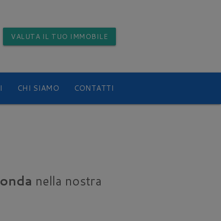
VALUTA
IL TUO IMMOBILE
I
CHI SIAMO
CONTATTI
Londa
nella nostra