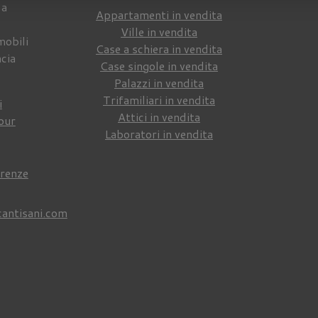
 a
Appartamenti in vendita
Ville in vendita
mobili
Case a schiera in vendita
ncia
Case singole in vendita
Palazzi in vendita
Trifamiliari in vendita
i
Attici in vendita
our
Laboratori in vendita
irenze
cantisani.com