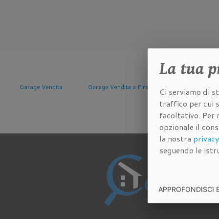
La tua
p
Garage Vendita a Firenze
Garage Vendita a Scandicci
Garage Vendita
Ci serviamo di st
Fiorenti
traffico per cui
facoltativo. Per 
opzionale il con
la nostra
privacy
seguendo le istru
APPROFONDISCI 