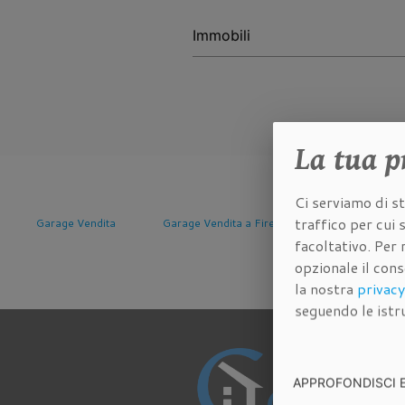
La tua
p
Ci serviamo di st
traffico per cui
Garage Vendita
Garage Vendita a Firenze
Garage Vendita a 
facoltativo. Per 
opzionale il con
la nostra
privacy
seguendo le istru
APPROFONDISCI 