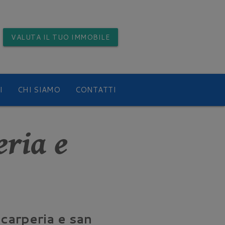
VALUTA
IL TUO IMMOBILE
I
CHI SIAMO
CONTATTI
eria e
Scarperia e san