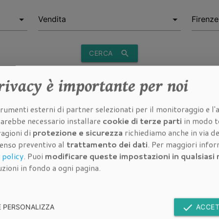
search
CERCA
rivacy
è importante per noi
rumenti esterni di partner selezionati per il monitoraggio e l'a
 sarebbe necessario installare
cookie di terze parti
in modo t
Scandicci
Garage Vendita a Sesto
Garage Vendita a Empoli
Garage
ragioni di
protezione e sicurezza
richiediamo anche in via de
Fiorentino
senso preventivo al
trattamento dei dati
. Per maggiori info
 policy
. Puoi
modificare queste impostazioni in qualsias
zioni in fondo a ogni pagina.
Immobili in vendita
Im
done
E PERSONALIZZA
ACCET