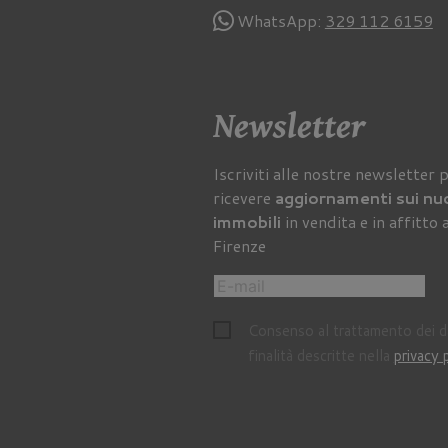
WhatsApp:
329 112 6159
Newsletter
Iscriviti alle nostre newsletter 
ricevere
aggiornamenti sui nu
immobili
in vendita e in affitto 
Firenze
Consenso al trattamento dei da
finalità descritte nella
privacy 