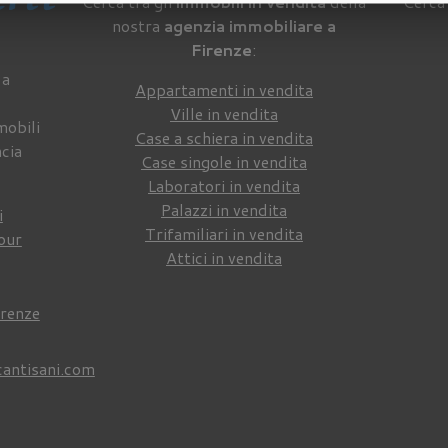
Cerca tra gli
immobili in vendita
della
Cerca 
nostra
agenzia immobiliare a
Firenze
:
 a
Appartamenti in vendita
Ville in vendita
mobili
Case a schiera in vendita
ncia
Case singole in vendita
Laboratori in vendita
Palazzi in vendita
i
Trifamiliari in vendita
our
Attici in vendita
irenze
cantisani.com