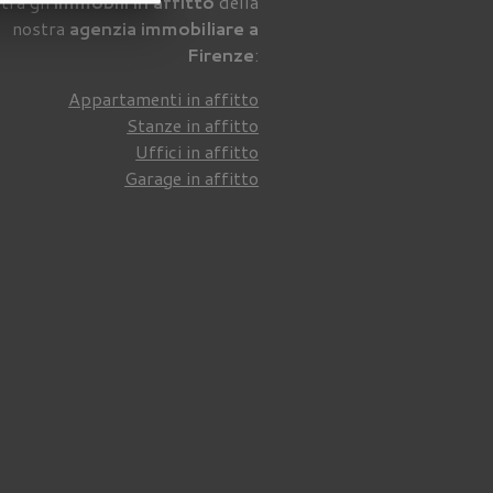
tra gli
immobili in affitto
della
nostra
agenzia immobiliare a
Firenze
:
Appartamenti in affitto
Stanze in affitto
Uffici in affitto
Garage in affitto