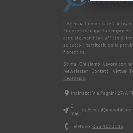
L'Agenzia Immobiliare Cantisani
Firenze si occupa da sempre di
acquisto, vendita e affitto di im
su tutto il territorio della provi
fiorentina.
Stima
Chi siamo
Lavora con no
Newsletter
Contatti
Virtual T
Recensioni
location_on
Indirizzo:
Via Pagnini 27/A F
E-
send
richieste@immobiliare
mail:
phone
Telefono:
055 4620186