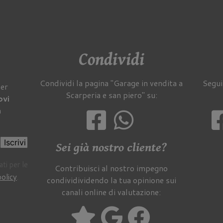
Condividi
Condividi la pagina "Garage in vendita a
Segui
per
Scarperia e san piero" su:
ovi
a
Iscrivi
Sei già nostro cliente?
ti per le
Contribuisci al nostro impegno
policy
.
condividividendo la tua opinione sui
canali online di valutazione: