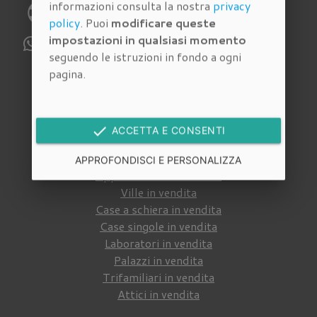
informazioni consulta la nostra
privacy
phone
Telefono:
055 4620186
policy
. Puoi
modificare queste
impostazioni in qualsiasi momento
WhatsApp:
329 112 6159
seguendo le istruzioni in fondo a ogni
pagina.
Immobili in vendita
Cerca tra gli
immobili in vendita
della nostra
done
ACCETTA E CONSENTI
agenzia immobiliare a Firenze
:
APPROFONDISCI E PERSONALIZZA
Appartamenti in vendita
Ville in vendita
Case a schiera in vendita
Case singole in vendita
Laboratori in vendita
Palazzi in vendita
Trifamiliari in vendita
Attici in vendita