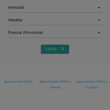
CERCA
search
Appartamenti Affitto
Appartamenti Affitto a
Appartamenti Affitto a
Firenze
Scandicci